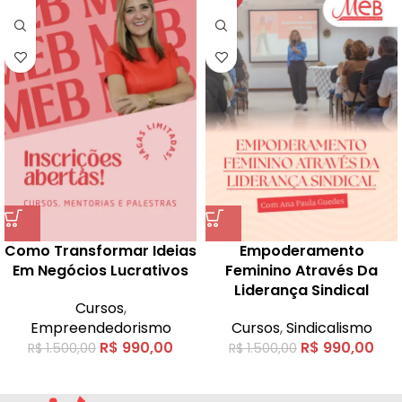
Como Transformar Ideias
Empoderamento
Em Negócios Lucrativos
Feminino Através Da
Liderança Sindical
Cursos
,
Empreendedorismo
Cursos
,
Sindicalismo
R$
990,00
R$
990,00
R$
1.500,00
R$
1.500,00