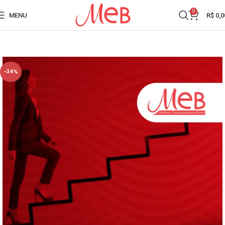
0
MENU
R$
0,0
-34%