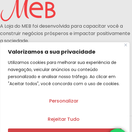
A Loja do MEB foi desenvolvida para capacitar você a
construir negócios prósperos e impactar positivamente
a sociedade.
Brasília, Distrito Federal
Valorizamos a sua privacidade
(61) 99202-4089
contato@vocemeb.com.br
Utilizamos cookies para melhorar sua experiência de
navegação, veicular anúncios ou conteúdo
BLOG
personalizado e analisar nosso tráfego. Ao clicar em
"Aceitar todos", você concorda com o uso de cookies.
LINKS ÚTEIS
AFILIADOS
Personalizar
CATEGORIAS
Rejeitar Tudo
MEB - Mulheres Empreendedoras Brasil -
2025.